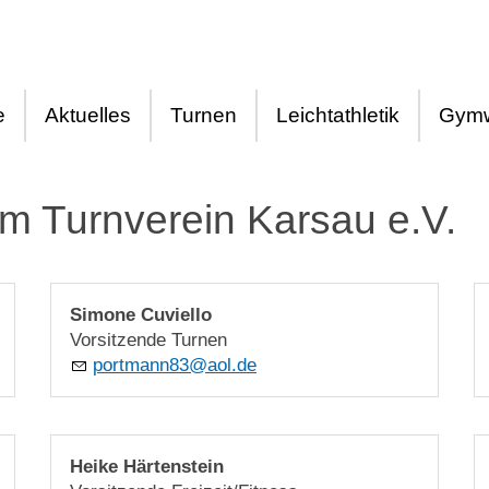
e
Aktuelles
Turnen
Leichtathletik
Gymw
m Turnverein Karsau e.V.
Simone Cuviello
Vorsitzende Turnen
p
rtm
nn83
l
d
Heike Härtenstein