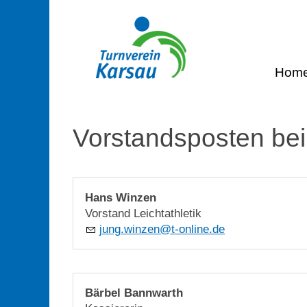
Hom
Vorstandsposten bei
Hans Winzen
Vorstand Leichtathletik
j
ng
w
nz
n
t-
nl
n
d
Bärbel Bannwarth