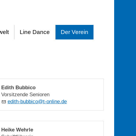
elt
Line Dance
Der Verein
Edith Bubbico
Vorsitzende Senioren
d
th-b
bb
c
t-
nl
n
d
Heike Wehrle