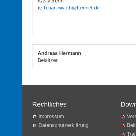
Kassiererin
b
b
nnw
rth
fr
n
t
d
Andreas Hermann
Beisitzer
Rechtliches
Down
Impressum
Ver
Datenschutzerklärung
Beit
Tra