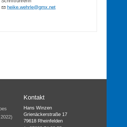
Schriftführerin
h
k
w
hrl
gmx
n
t
Kontakt
Hans Winzen
oes
Grienäckerstraße 17
 2022)
79618 Rheinfelden