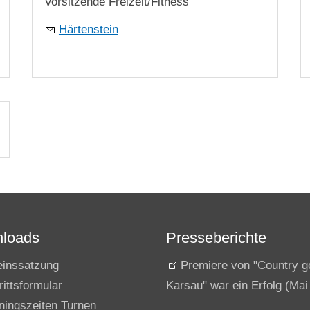
Vorsitzende Freizeit/Fitness
Härtenstein
loads
Presseberichte
einssatzung
Premiere von "Country g
rittsformular
Karsau" war ein Erfolg (Mai
iningszeiten Turnen